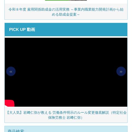
令和８年度 雇用関係助成金の活用実務 ～事業内職業能力開発計画から始
める助成金提案～
PICK UP 動画
«
»
の
【大人気】岩﨑仁弥が教える 労働条件明示のルール変更徹底解説（特定社会
保険労務士 岩﨑仁弥）
商品検索