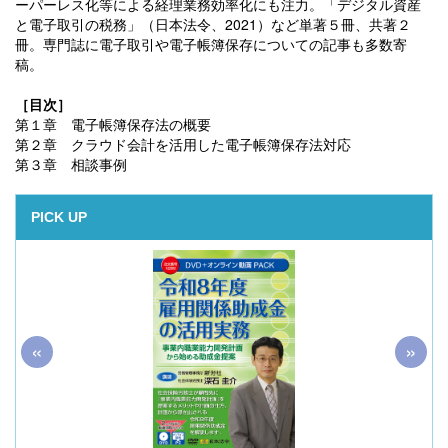
ーパーレス化等による経理業務効率化にも注力。「デジタル資産
と電子取引の税務」（日本法令、2021）など単著５冊、共著２
冊。専門誌に電子取引や電子帳簿保存についての記事も多数寄
稿。
［目次］
第１章 電子帳簿保存法の概要
第２章 クラウド会計を活用した電子帳簿保存法対応
第３章 相談事例
PICK UP
«
»