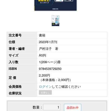
注文番号
書籍
仕様
2023年1月刊
著者・編者
戸村涼子 著
サイズ
A5判
入り数
1(208ページ)冊
ISBN
9784539729250
2,200円
定 価
（本体価格：2,000円）
会員価格
ログイン
してご確認ください
在庫状況
在庫なし
数量：
品切れ中