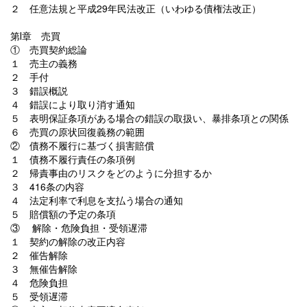
２ 任意法規と平成29年民法改正（いわゆる債権法改正）
第Ⅰ章 売買
① 売買契約総論
１ 売主の義務
２ 手付
３ 錯誤概説
４ 錯誤により取り消す通知
５ 表明保証条項がある場合の錯誤の取扱い、暴排条項との関係
６ 売買の原状回復義務の範囲
② 債務不履行に基づく損害賠償
１ 債務不履行責任の条項例
２ 帰責事由のリスクをどのように分担するか
３ 416条の内容
４ 法定利率で利息を支払う場合の通知
５ 賠償額の予定の条項
③ 解除・危険負担・受領遅滞
１ 契約の解除の改正内容
２ 催告解除
３ 無催告解除
４ 危険負担
５ 受領遅滞