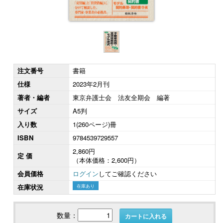
注文番号
書籍
仕様
2023年2月刊
著者・編者
東京弁護士会 法友全期会 編著
サイズ
A5判
入り数
1(260ページ)冊
ISBN
9784539729557
2,860円
定 価
（本体価格：2,600円）
会員価格
ログイン
してご確認ください
在庫状況
在庫あり
数量：
カートに入れる