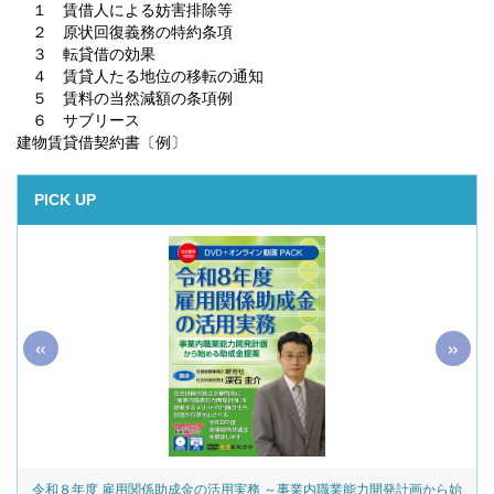
１ 賃借人による妨害排除等
２ 原状回復義務の特約条項
３ 転貸借の効果
４ 賃貸人たる地位の移転の通知
５ 賃料の当然減額の条項例
６ サブリース
建物賃貸借契約書〔例〕
PICK UP
«
»
令和８年度 雇用関係助成金の活用実務 ～事業内職業能力開発計画から始