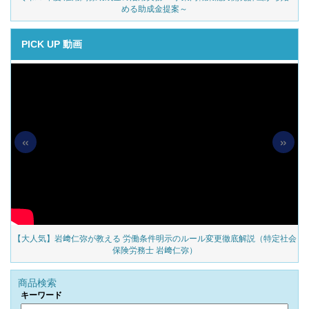
める助成金提案～
PICK UP 動画
«
»
の
【大人気】岩﨑仁弥が教える 労働条件明示のルール変更徹底解説（特定社会
保険労務士 岩﨑仁弥）
商品検索
キーワード