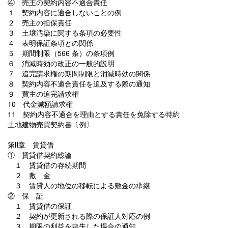
④ 売主の契約内容不適合責任
１ 契約内容に適合しないことの例
２ 売主の担保責任
３ 土壌汚染に関する条項の必要性
４ 表明保証条項との関係
５ 期間制限（566 条）の条項例
６ 消滅時効の改正の一般的説明
７ 追完請求権の期間制限と消滅時効の関係
８ 契約内容不適合責任を追及する際の通知
９ 買主の追完請求権
10 代金減額請求権
11 契約内容不適合を理由とする責任を免除する特約
土地建物売買契約書〔例〕
第Ⅱ章 賃貸借
① 賃貸借契約総論
１ 賃貸借の存続期間
２ 敷 金
３ 賃貸人の地位の移転による敷金の承継
② 保 証
１ 賃貸借の保証
２ 契約が更新される際の保証人対応の例
３ 期限の利益を喪失した場合の通知