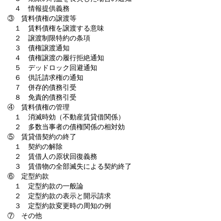
４ 情報提供義務
③ 賃料債権の譲渡等
１ 賃料債権を譲渡する意味
２ 譲渡制限特約の条項
３ 債権譲渡通知
４ 債権譲渡の履行拒絶通知
５ デッドロック回避通知
６ 供託請求権の通知
７ 併存的債務引受
８ 免責的債務引受
④ 賃料債権の管理
１ 消滅時効（不動産賃貸借関係）
２ 多数当事者の債権関係の相対効
⑤ 賃貸借契約の終了
１ 契約の解除
２ 賃借人の原状回復義務
３ 賃借物の全部滅失による契約終了
⑥ 定型約款
１ 定型約款の一般論
２ 定型約款の表示と開示請求
３ 定型約款変更時の周知の例
⑦ その他