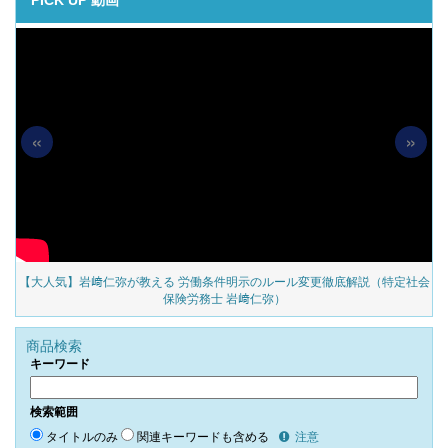
PICK UP 動画
«
»
の
【大人気】岩﨑仁弥が教える 労働条件明示のルール変更徹底解説（特定社会
保険労務士 岩﨑仁弥）
商品検索
キーワード
検索範囲
タイトルのみ
関連キーワードも含める
注意