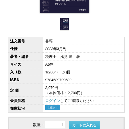
注文番号
書籍
仕様
2023年3月刊
著者・編者
税理士 浅見 透 著
サイズ
A5判
入り数
1(280ページ)冊
ISBN
9784539729632
2,970円
定 価
（本体価格：2,700円）
会員価格
ログイン
してご確認ください
在庫状況
在庫あり
数量：
カートに入れる