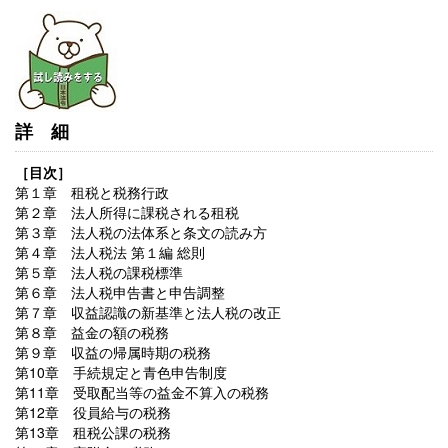
詳細
［目次］
第１章 租税と税務行政
第２章 法人所得に課税される租税
第３章 法人税の法体系と条文の読み方
第４章 法人税法 第１編 総則
第５章 法人税の課税標準
第６章 法人税申告書と申告調整
第７章 収益認識の新基準と法人税の改正
第８章 益金の額の税務
第９章 収益の帰属時期の税務
第10章 手続規定と青色申告制度
第11章 受取配当等の益金不算入の税務
第12章 役員給与の税務
第13章 租税公課の税務