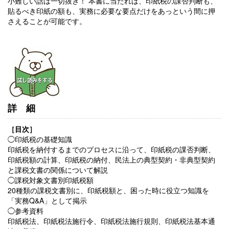
小難しい話は一切抜き！ 本書に当たれば、印紙税の課否判断も、
貼るべき印紙の額も、実務に必要な要点だけをあっという間に押
さえることが可能です。
詳細
［目次］
◯印紙税の基礎知識
印紙税を納付するまでのプロセスに沿って、印紙税の課否判断、
印紙税額の計算、印紙税の納付、民法上の典型契約・非典型契約
と課税文書の関係について解説
◯
課税対象文書別印紙税額
20種類の課税文書別に、印紙税額と、困った時に役立つ知識を
「実務Q&A」として掲示
◯
参考資料
印紙税法、印紙税法施行令、印紙税法施行規則、印紙税法基本通