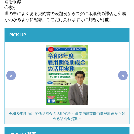
達を収録
◯
索引
世の中によくある契約書の表題例からスグに印紙税の課否と所属
がわかるように配慮。ここだけ見ればすぐに判断が可能。
PICK UP
«
»
令和８年度 雇用関係助成金の活用実務 ～事業内職業能力開発計画から始
める助成金提案～