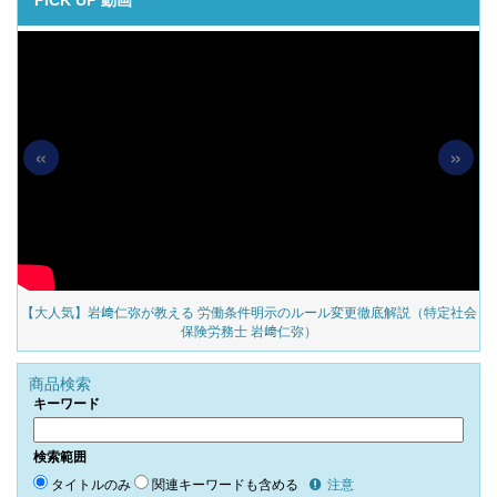
PICK UP 動画
«
»
の
【大人気】岩﨑仁弥が教える 労働条件明示のルール変更徹底解説（特定社会
保険労務士 岩﨑仁弥）
商品検索
キーワード
検索範囲
タイトルのみ
関連キーワードも含める
注意