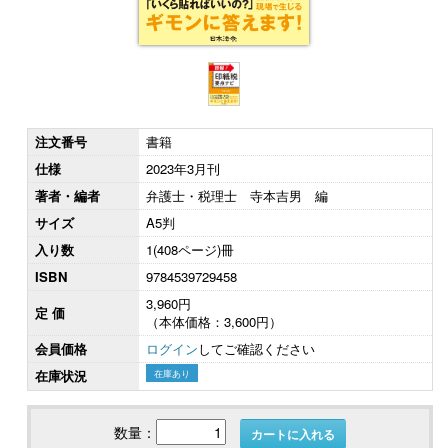
注文番号
書籍
仕様
2023年3月刊
著者・編者
弁護士・税理士 寺本吉男 編
サイズ
A5判
入り数
1(408ページ)冊
ISBN
9784539729458
3,960円
定 価
（本体価格：3,600円）
会員価格
ログイン
してご確認ください
在庫状況
在庫あり
数量：
カートに入れる