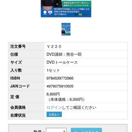
注文番号
Ｖ２２０
仕様
DVD講師：熊谷一郎
サイズ
DVDトールケース
入り数
1セット
ISBN
9784539772966
JANコード
4976075910505
6,600円
定 価
（本体価格：6,000円）
会員価格
ログイン
してご確認ください
在庫状況
在庫あり
数量：