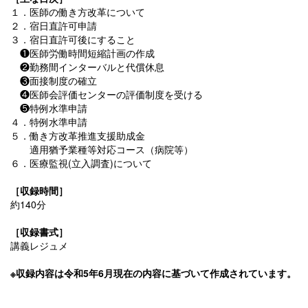
１．医師の働き方改革について
２．宿日直許可申請
３．宿日直許可後にすること
❶医師労働時間短縮計画の作成
❷勤務間インターバルと代償休息
❸面接制度の確立
❹医師会評価センターの評価制度を受ける
❺特例水準申請
４．特例水準申請
５．働き方改革推進支援助成金
適用猶予業種等対応コース（病院等）
６．医療監視(立入調査)について
［収録時間］
約140分
［収録書式］
講義レジュメ
※収録内容は令和5年6月現在の内容に基づいて作成されています。