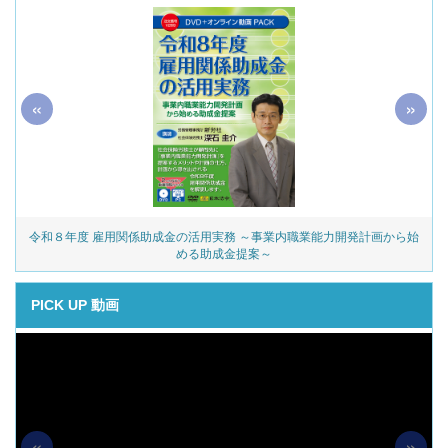
«
»
令和８年度 雇用関係助成金の活用実務 ～事業内職業能力開発計画から始
める助成金提案～
PICK UP 動画
«
»