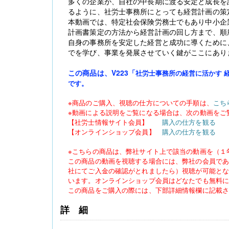
多くの企業が、自社の中長期に渡る安定と成長を
るように、社労士事務所にとっても経営計画の策
本動画では、特定社会保険労務士でもあり中小企
計画書策定の方法から経営計画の回し方まで、順
自身の事務所を安定した経営と成功に導くために
でを学び、事業を発展させていく鍵がここにあり
この商品は、V223
「
社労士事務所の経営に活かす 
【大注目】令和６年度 介護事業所の処遇改善加
です。
算・補助金の実務（介護人材コンサルタント
栗原知女）
※商品のご購入、視聴の仕方についての手順は、
こち
※動画による説明をご覧になる場合は、次の動画をご
【
社労士情報サイト会員
】
購入の仕方を観る
【オンラインショップ会員】
購入の仕方を観る
※こちらの商品は、弊社サイト上で該当の動画を（１
この商品の動画を視聴する場合には、弊社の会員で
社にてご入金の確認がとれましたら）視聴が可能と
います。オンラインショップ会員はどなたでも無料
この商品をご購入の際には、下部詳細情報欄に記載
詳細