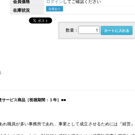
会員価格
ログイン
してご確認ください
在庫あり
在庫状況
社会保険労務士のための 労務・安全衛生コ
令和８年度 雇用関係助成金の
数量：
カートに入れる
ンプライアンス・チェック
業内職業能力開発計画から始
～
品
聴サービス商品［
視聴期間：１年
］
■
■
【大注目】令和６年度 介護事業所の処遇改善加
【採用ゼミ】士業のための顧問
算・補助金の実務（介護人材コンサルタント
える採用支援コンサル講座
あれ職員が多い事務所であれ、事業として成立させるためには『経営
栗原知女）