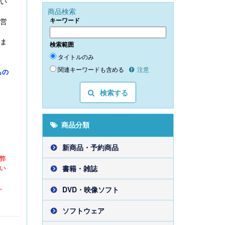
てい
商品検索
キーワード
経営
方ま
検索範囲
タイトルのみ
関連キーワードも含める
注意
もの
検索する
商品分類
新商品・予約商品
弊
い
書籍・雑誌
。
DVD・映像ソフト
ソフトウェア