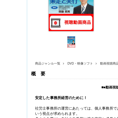
〔改訂版〕Excelでできる 産前産後休業・育
児休業《簡単》管理
商品ジャンル一覧
DVD・映像ソフト
動画視聴商
概要
■
■
動画視
安定した事務所経営のために！
無料配信】技能実習廃止・新制度移行、特定技
能２号の対象拡大･･･ 改正対応＆社労士のコンサ
社労士事務所の運営にあたっては、個人事務所で
ル 外国人雇用実務研究会【橋本ゼミ】第3ク
いう視点が求められます。
ール の見どころ