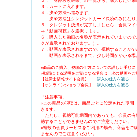
２．「商品検索結果」の一覧から、購入したい動
３．カートに入れます。
４．決済方法へ進みます。
決済方法はクレジットカード決済のみになり
５．クレジット決済が完了しましたら、会員マイ
→「動画視聴」を選択します。
６．購入した動画の名称が表示されていますので
クが表示されております。）。
７．動画が表示されますので、視聴することがで
動画が表示されるまで、少し時間がかかる場
※商品のご購入、視聴の仕方についての詳しい手順に
※動画による説明をご覧になる場合は、次の動画をご
【
社労士情報サイト会員
】
購入の仕方を観る
【オンラインショップ会員】
購入の仕方を観る
「注意事項」
※この商品の視聴は、商品ごとに設定された期間
きます。
ただし、視聴可能期間内であっても、会員の有
聴することができませんのでご注意ください。
※複数の会員サービスをご利用の場合、商品をご
ませんのでご注意ください。