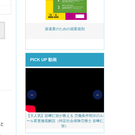
活用実務 ～事
派遣業のための就業規則
岩﨑仁弥が教え
める助成金提案
後見直し
PICK UP 動画
«
»
【大人気】岩﨑仁弥が教える 労働条件明示のル
【無料配信】人
料アップをかな
ール変更徹底解説（特定社会保険労務士 岩﨑仁
べき 越境リモー
のご案内
』と
弥）
ェブ