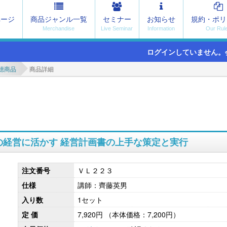
ページ
商品ジャンル一覧
セミナー
お知らせ
規約・ポリ
ログインしていません。
聴商品
商品詳細
の経営に活かす 経営計画書の上手な策定と実行
注文番号
ＶＬ２２３
仕様
講師：齊藤英男
入り数
1セット
定 価
7,920円
（本体価格：7,200円）