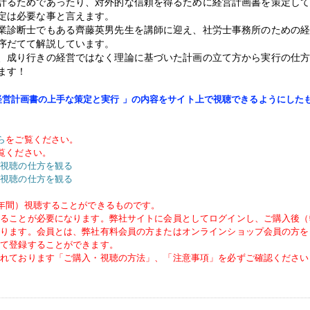
計るためであったり、対外的な信頼を得るために経営計画書を策定し
定は必要な事と言えます。
業診断士でもある齊藤英男先生を講師に迎え、社労士事務所のための
序だてて解説しています。
、成り行きの経営ではなく理論に基づいた計画の立て方から実行の仕
ます！
経営計画書の上手な策定と実行
」の内容をサイト上で視聴できるようにした
ら
をご覧ください。
覧ください。
視聴の仕方を観る
視聴の仕方を観る
年間）視聴することができるものです。
あることが必要になります。弊社サイトに会員としてログインし、ご購入後（
なります。会員とは、弊社有料会員の方またはオンラインショップ会員の方を
にて登録することができます。
されております「ご購入・視聴の方法」、「注意事項」を必ずご確認ください