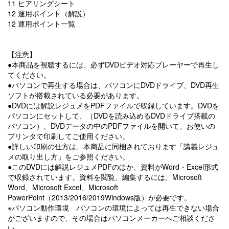
11 ヒアリングシート
12 運用ポイント（解説）
12 運用ポイント一覧
【注意】
●本商品を視聴するには、必ずDVDビデオ対応プレーヤーで再生し
てください。
●パソコンで再生する場合は、パソコンにDVDドライブ、DVD再生
ソフトが搭載されている必要があります。
●DVDには解説レジュメをPDFファイルで収録しています。DVDを
パソコンにセットして、（DVDを読み込めるDVDドライブ搭載の
パソコン）、DVDデータの中のPDFファイルを開いて、お使いの
プリンタで印刷してご使用ください。
●詳しい印刷の仕方は、本商品に同梱されております「講義レジュ
メの取り出し方」をご参照ください。
●このDVDには解説レジュメPDFのほか、資料がWord・Excel形式
で収録されています。資料を閲覧、編集するには、Microsoft
Word、Microsoft Excel、Microsoft
PowerPoint（2013/2016/2019Windows版）が必要です。
※パソコン動作環境 パソコンの環境によっては再生できない場合
がございますので、その場合はパソコンメーカーへご相談くださ
い。