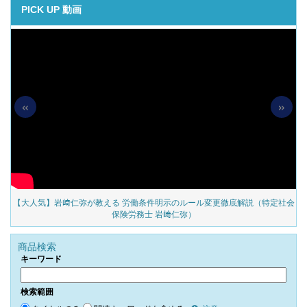
PICK UP 動画
«
»
の
【大人気】岩﨑仁弥が教える 労働条件明示のルール変更徹底解説（特定社会
保険労務士 岩﨑仁弥）
商品検索
キーワード
検索範囲