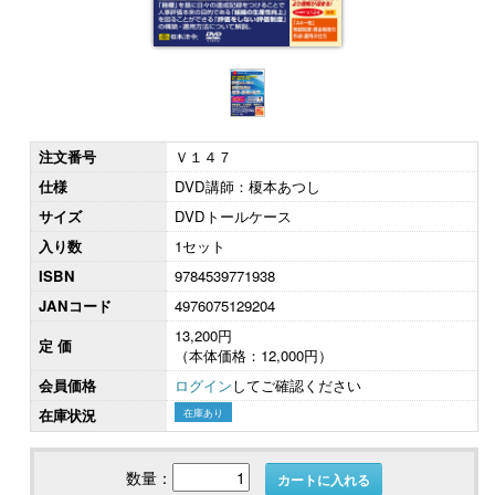
注文番号
Ｖ１４７
仕様
DVD講師：榎本あつし
サイズ
DVDトールケース
入り数
1セット
ISBN
9784539771938
JANコード
4976075129204
13,200円
定 価
（本体価格：12,000円）
会員価格
ログイン
してご確認ください
在庫状況
在庫あり
数量：
カートに入れる