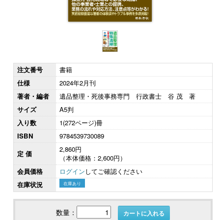
注文番号
書籍
仕様
2024年2月刊
著者・編者
遺品整理・死後事務専門 行政書士 谷 茂 著
サイズ
A5判
入り数
1(272ページ)冊
ISBN
9784539730089
2,860円
定 価
（本体価格：2,600円）
会員価格
ログイン
してご確認ください
在庫状況
在庫あり
数量：
カートに入れる