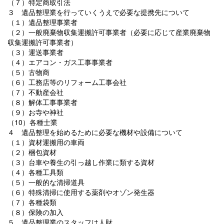
（７）特定商取引法
３ 遺品整理業を行っていくうえで必要な提携先について
（１）遺品整理事業者
（２）一般廃棄物収集運搬許可事業者（必要に応じて産業廃棄物
収集運搬許可事業者）
（３）運送事業者
（４）エアコン・ガス工事事業者
（５）古物商
（６）工務店等のリフォーム工事会社
（７）不動産会社
（８）解体工事事業者
（９）お寺や神社
（10）各種士業
４ 遺品整理を始めるために必要な機材や設備について
（１）資材運搬用の車両
（２）梱包資材
（３）台車や養生の引っ越し作業に類する資材
（４）各種工具類
（５）一般的な清掃道具
（６）特殊清掃に使用する薬剤やオゾン発生器
（７）各種袋類
（８）保険の加入
５ 遺品整理業のスタッフは人財