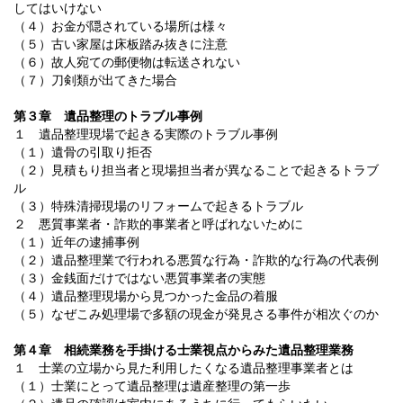
してはいけない
（４）お金が隠されている場所は様々
（５）古い家屋は床板踏み抜きに注意
（６）故人宛ての郵便物は転送されない
（７）刀剣類が出てきた場合
第３章 遺品整理のトラブル事例
１ 遺品整理現場で起きる実際のトラブル事例
（１）遺骨の引取り拒否
（２）見積もり担当者と現場担当者が異なることで起きるトラブ
ル
（３）特殊清掃現場のリフォームで起きるトラブル
２ 悪質事業者・詐欺的事業者と呼ばれないために
（１）近年の逮捕事例
（２）遺品整理業で行われる悪質な行為・詐欺的な行為の代表例
（３）金銭面だけではない悪質事業者の実態
（４）遺品整理現場から見つかった金品の着服
（５）なぜこみ処理場で多額の現金が発見さる事件が相次ぐのか
第４章 相続業務を手掛ける士業視点からみた遺品整理業務
１ 士業の立場から見た利用したくなる遺品整理事業者とは
（１）士業にとって遺品整理は遺産整理の第一歩