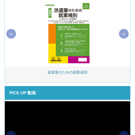
«
»
始
派遣業のための就業規則
PICK UP 動画
«
»