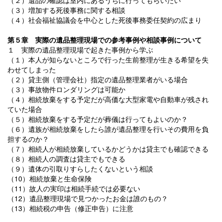
（２）遺品の確認は室内にあるうちに行ってもらいたい
（３）増加する死後事務に関する相談
（４）社会福祉協議会を中心とした死後事務委任契約の広まり
第５章 実際の遺品整理現場での参考事例や相談事例について
１ 実際の遺品整理現場で起きた事例から学ぶ
（１）本人が知らないところで行った生前整理が生きる希望を失
わせてしまった
（２）貸主側（管理会社）指定の遺品整理業者がいる場合
（３）事故物件ロンダリングは可能か
（４）相続放棄をする予定だが高価な大型家電や自動車が残され
ていた場合
（５）相続放棄をする予定だが葬儀は行ってもよいのか？
（６）遺族が相続放棄をしたら誰が遺品整理を行いその費用を負
担するのか？
（７）相続人が相続放棄しているかどうかは貸主でも確認できる
（８）相続人の調査は貸主でもできる
（９）遺体の引取りすらしたくないという相談
（10）相続放棄と生命保険
（11）故人の実印は相続手続では必要ない
（12）遺品整理現場で見つかったお金は誰のもの？
（13）相続税の申告（修正申告）に注意