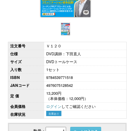
注文番号
Ｖ１２０
仕様
DVD講師：下田直人
サイズ
DVDトールケース
入り数
1セット
ISBN
9784539771518
JANコード
4976075128542
13,200円
定 価
（本体価格：12,000円）
会員価格
ログイン
してご確認ください
在庫状況
在庫あり
数量：