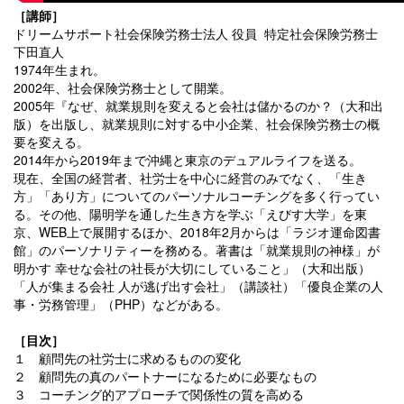
［講師］
ドリームサポート社会保険労務士法人 役員 特定社会保険労務士
下田直人
1974年生まれ。
2002年、社会保険労務士として開業。
2005年『なぜ、就業規則を変えると会社は儲かるのか？（大和出
版）を出版し、就業規則に対する中小企業、社会保険労務士の概
要を変える。
2014年から2019年まで沖縄と東京のデュアルライフを送る。
現在、全国の経営者、社労士を中心に経営のみでなく、「生き
方」「あり方」についてのパーソナルコーチングを多く行ってい
る。その他、陽明学を通した生き方を学ぶ「えびす大学」を東
京、WEB上で展開するほか、2018年2月からは「ラジオ運命図書
館」のパーソナリティーを務める。著書は「就業規則の神様」が
明かす 幸せな会社の社長が大切にしていること」（大和出版）
「人が集まる会社 人が逃げ出す会社」（講談社）「優良企業の人
事・労務管理」（PHP）などがある。
［目次］
１ 顧問先の社労士に求めるものの変化
２ 顧問先の真のパートナーになるために必要なもの
３ コーチング的アプローチで関係性の質を高める