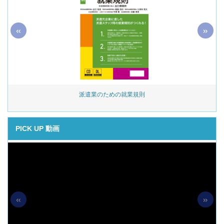
«
»
始
派遣業のための就業規則
PICK UP 動画
«
»