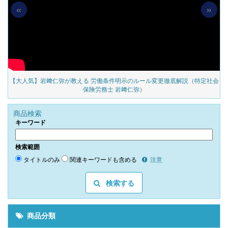
«
»
の
【大人気】岩﨑仁弥が教える 労働条件明示のルール変更徹底解説（特定社会
保険労務士 岩﨑仁弥）
商品検索
キーワード
検索範囲
タイトルのみ
関連キーワードも含める
注意
検索する
商品分類