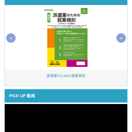
«
»
始
派遣業のための就業規則
PICK UP 動画