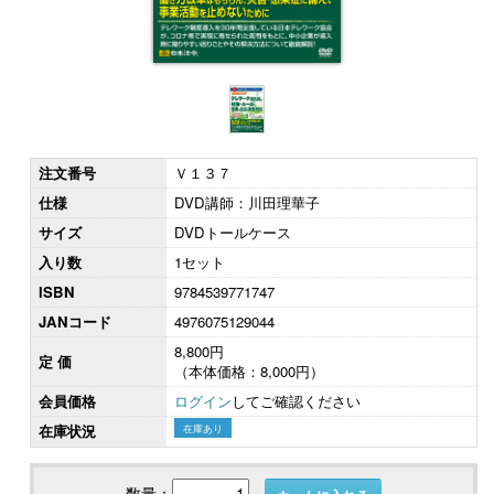
注文番号
Ｖ１３７
仕様
DVD講師：川田理華子
サイズ
DVDトールケース
入り数
1セット
ISBN
9784539771747
JANコード
4976075129044
8,800円
定 価
（本体価格：8,000円）
会員価格
ログイン
してご確認ください
在庫状況
在庫あり
数量：