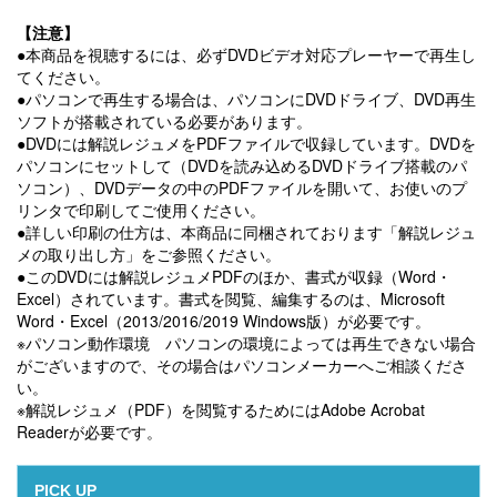
【注意】
●本商品を視聴するには、必ずDVDビデオ対応プレーヤーで再生し
てください。
●パソコンで再生する場合は、パソコンにDVDドライブ、DVD再生
ソフトが搭載されている必要があります。
●DVDには解説レジュメをPDFファイルで収録しています。DVDを
パソコンにセットして（DVDを読み込めるDVDドライブ搭載のパ
ソコン）、DVDデータの中のPDFファイルを開いて、お使いのプ
リンタで印刷してご使用ください。
●詳しい印刷の仕方は、本商品に同梱されております「解説レジュ
メの取り出し方」をご参照ください。
●このDVDには解説レジュメPDFのほか、書式が収録（Word・
Excel）されています。書式を閲覧、編集するのは、Microsoft
Word・Excel（2013/2016/2019 Windows版）が必要です。
※パソコン動作環境 パソコンの環境によっては再生できない場合
がございますので、その場合はパソコンメーカーへご相談くださ
い。
※解説レジュメ（PDF）を閲覧するためにはAdobe Acrobat
Readerが必要です。
PICK UP