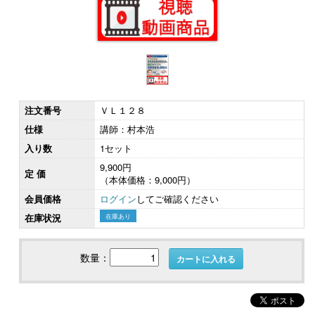
注文番号
ＶＬ１２８
仕様
講師：村本浩
入り数
1セット
9,900円
定 価
（本体価格：9,000円）
会員価格
ログイン
してご確認ください
在庫状況
在庫あり
数量：
カートに入れる