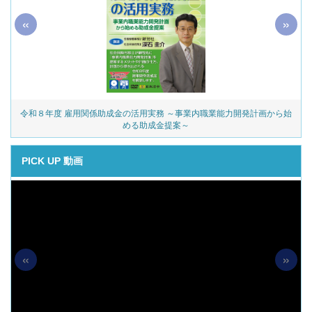
«
»
令和８年度 雇用関係助成金の活用実務 ～事業内職業能力開発計画から始
める助成金提案～
PICK UP 動画
«
»