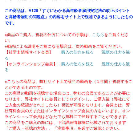
この商品は、V128「すぐにわかる高年齢者雇用安定法の改正ポイント
と高齢者雇用の問題点」の内容をサイト上で視聴できるようにしたもの
です。
※商品のご購入、視聴の仕方についての手順は、
こちら
をご覧くださ
い。
※動画による説明をご覧になる場合は、次の動画をご覧ください。
【
社労士情報サイト会員
】
購入の仕方を観る
視聴の仕方を観
る
【オンラインショップ会員】
購入の仕方を観る
視聴の仕方を観
る
※こちらの商品は、弊社サイト上で該当の動画を（１年間）視聴するこ
とができるものです。
この商品の動画を視聴する場合には、弊社の会員であることが必要に
なります。弊社サイトに会員としてログインし、ご購入後（弊社にて
ご入金の確認がとれましたら）視聴が可能となります。会員とは、弊
社有料会員の方またはオンラインショップ会員の方をいいます。オン
ラインショップ会員はどなたでも無料にて登録することができます。
この商品をご購入の際には、下部詳細情報欄に記載されております
「ご購入・視聴の方法」、「注意事項」を必ずご確認ください。