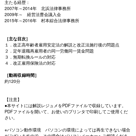
主たる経歴：
2007年～2014年 北浜法律事務所
2009年～ 経営法曹会議入会
2015年～2016年 村本綜合法律事務所
［主な目次］
１．改正高年齢者雇用安定法の解説と改正法施行後の問題点
２．定年退職再雇用者の同一労働同一賃金問題
３．無期転換ルールの対応
４．改正雇用保険法の対応
［動画収録時間］
約120分
【注意】
●本サイトには解説レジュメをPDFファイルで収録しています。
PDFファイルを開いて、お使いのプリンタで印刷してご使用くだ
さい。
※パソコン動作環境 パソコンの環境によっては再生できない場合
がございますので、
その場合はパソコンメーカーへご相談くださ