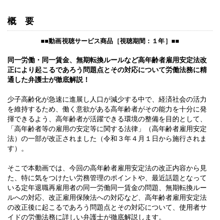
概要
■
■
動画視聴サービス商品［
視聴期間：１年
］
■
■
同一労働・同一賃金、無期転換ルールなど高年齢者雇用安定法改
正により起こるであろう問題点とその対応について労働法務に精
通した弁護士が徹底解説！
少子高齢化が急速に進展し人口が減少する中で、経済社会の活力
を維持するため、働く意欲がある高年齢者がその能力を十分に発
揮できるよう、高年齢者が活躍できる環境の整備を目的として、
「高年齢者等の雇用の安定等に関する法律」（高年齢者雇用安定
法）の一部が改正されました（令和３年４月１日から施行されま
す）。
そこで本動画では、今回の高年齢者雇用安定法の改正内容から見
た、特に気をつけたい労務管理のポイントや、最近話題となって
いる定年退職再雇用者の同一労働同一賃金の問題、無期転換ルー
ルへの対応、改正雇用保険法への対応など、高年齢者雇用安定法
の改正後に起こるであろう問題点とその対応について、使用者サ
イドの労働法務に詳しい弁護士が徹底解説します。