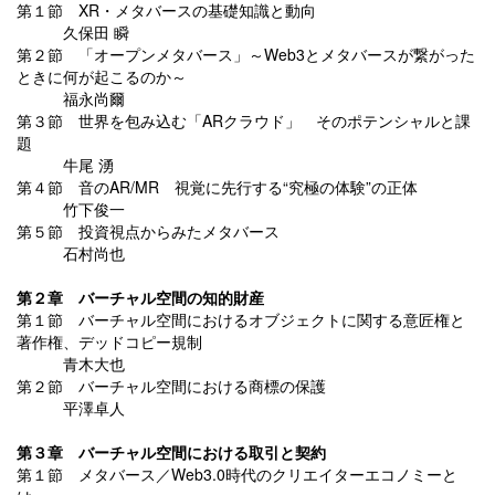
第１節 XR・メタバースの基礎知識と動向
久保田 瞬
第２節 「オープンメタバース」～Web3とメタバースが繋がった
ときに何が起こるのか～
福永尚爾
第３節 世界を包み込む「ARクラウド」 そのポテンシャルと課
題
牛尾 湧
第４節 音のAR/MR 視覚に先行する“究極の体験”の正体
竹下俊一
第５節 投資視点からみたメタバース
石村尚也
第２章 バーチャル空間の知的財産
第１節 バーチャル空間におけるオブジェクトに関する意匠権と
著作権、デッドコピー規制
青木大也
第２節 バーチャル空間における商標の保護
平澤卓人
第３章 バーチャル空間における取引と契約
第１節 メタバース／Web3.0時代のクリエイターエコノミーと