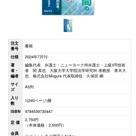
注文
書籍
番号
仕様
2024年7月刊
著
編集代表 弁護士・ニューヨーク州弁護士・上級VR技術
者・
者 関 真也 大阪大学大学院法学研究科 准教授 青木大
編者
也 株式会社Mogura 代表取締役 久保田 瞬
サイ
A5判
ズ
入り
1(240ページ)冊
数
ISBN
9784539730447
2,750円
定 価
（本体価格：2,500円）
会員
ログイン
してご確認ください