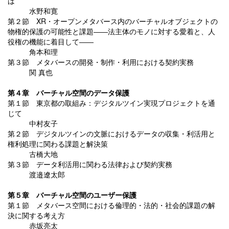
は
水野和寛
第２節 XR・オープンメタバース内のバーチャルオブジェクトの
物権的保護の可能性と課題――法主体のモノに対する愛着と、人
役権の機能に着目して――
角本和理
第３節 メタバースの開発・制作・利用における契約実務
関 真也
第４章 バーチャル空間のデータ保護
第１節 東京都の取組み：デジタルツイン実現プロジェクトを通
じて
中村友子
第２節 デジタルツインの文脈におけるデータの収集・利活用と
権利処理に関わる課題と解決策
古橋大地
第３節 データ利活用に関わる法律および契約実務
渡邉遼太郎
第５章 バーチャル空間のユーザー保護
第１節 メタバース空間における倫理的・法的・社会的課題の解
決に関する考え方
赤坂亮太