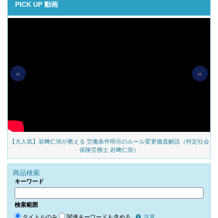
PICK UP 動画
«
»
の
【大人気】岩﨑仁弥が教える 労働条件明示のルール変更徹底解説（特定社会
保険労務士 岩﨑仁弥）
商品検索
キーワード
検索範囲
タイトルのみ
関連キーワードも含める
注意