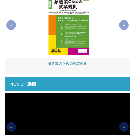
«
»
始
派遣業のための就業規則
PICK UP 動画
«
»