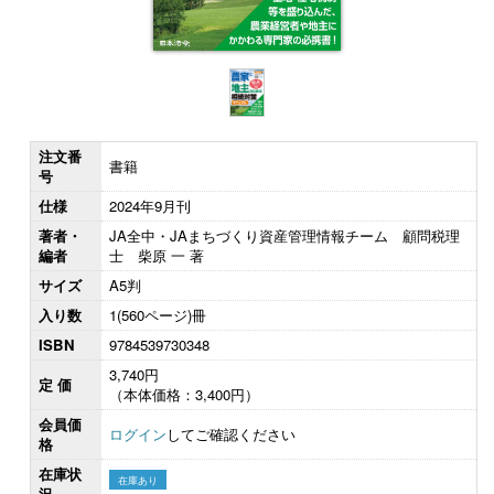
注文番
書籍
号
仕様
2024年9月刊
著者・
JA全中・JAまちづくり資産管理情報チーム 顧問税理
編者
士 柴原 一 著
サイズ
A5判
入り数
1(560ページ)冊
ISBN
9784539730348
3,740円
定 価
（本体価格：3,400円）
会員価
ログイン
してご確認ください
格
在庫状
在庫あり
況