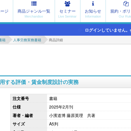
ページ
商品ジャンル一覧
セミナー
お知らせ
規約・ポリ
ログインしていません。
書籍
人事労務実務書籍
商品詳細
活用する評価・賃金制度設計の実務
注文番号
書籍
仕様
2025年2月刊
著者・編者
小濱道博 藤原英理 共著
サイズ
A5判