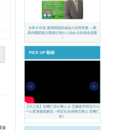
務・安全衛生コ
令和８年度 雇用関係助成金の活用実務 ～事
派遣業
ェック
業内職業能力開発計画から始める助成金提案
～
PICK UP 動画
«
»
【大人気】岩﨑仁弥が教える 労働条件明示のル
【無料配信】人
料アップをかな
ール変更徹底解説（特定社会保険労務士 岩﨑仁
べき 越境リモー
のご案内
弥）
ェブ
賃金