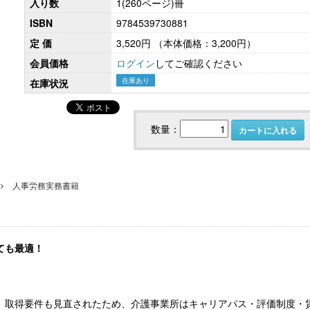
入り数
1(260ページ)冊
ISBN
9784539730881
定 価
3,520円
（本体価格：3,200円）
会員価格
ログイン
してご確認ください
こども性暴力防止法（日本版DBS）対応実務
社会保険労務士のための 労
書式集
ンプライアンス・チ
在庫あり
在庫状況
数量：
カートに入れる
人事労務実務書籍
ても最適！
【大注目】令和６年度 介護事業所の処遇改善加
【採用ゼミ】士業のための顧問
算・補助金の実務（介護人材コンサルタント
える採用支援コンサル講座
栗原知女）
、取得要件も見直されたため、介護事業所はキャリアパス・評価制度・