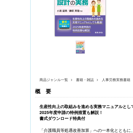
〔改訂版〕Excelでできる 産前産後休業・育
児休業《簡単》管理
商品ジャンル一覧
書籍・雑誌
人事労務実務書籍
概要
生産性向上の取組みを進める実務マニュアルとし
無料配信】技能実習廃止・新制度移行、特定技
2025年度申請の特例措置も解説！
能２号の対象拡大･･･ 改正対応＆社労士のコンサ
書式ダウンロード特典付
ル 外国人雇用実務研究会【橋本ゼミ】第3ク
ール の見どころ
「介護職員等処遇改善加算」への一本化とともに