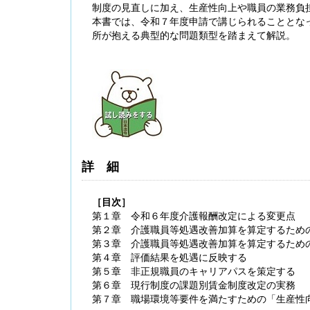
制度の見直しに加え、生産性向上や職員の業務負
本書では、令和７年度申請で講じられることとな
所が抱える典型的な問題類型を踏まえて解説。
【大注目】令和６年度 介護事業所の処遇改善加
算・補助金の実務（介護人材コンサルタント
栗原知女）
詳細
［目次］
第１章 令和６年度介護報酬改定による変更点
第２章 介護職員等処遇改善加算を算定するため
第３章 介護職員等処遇改善加算を算定するため
第４章 評価結果を処遇に反映する
第５章 非正規職員のキャリアパスを策定する
第６章 現行制度の課題別賃金制度改定の実務
第７章 職場環境等要件を満たすための「生産性