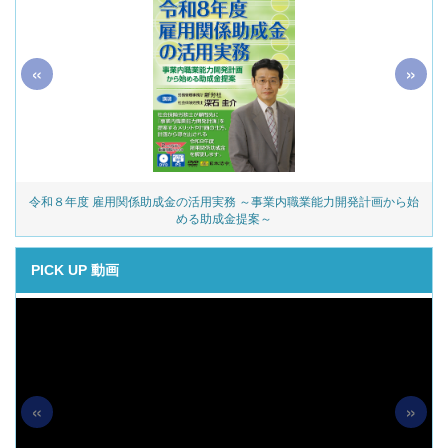
«
»
令和８年度 雇用関係助成金の活用実務 ～事業内職業能力開発計画から始
める助成金提案～
PICK UP 動画
«
»