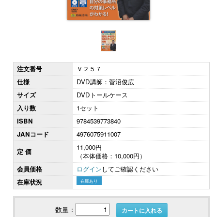
注文番号
Ｖ２５７
仕様
DVD講師：菅沼俊広
サイズ
DVDトールケース
入り数
1セット
ISBN
9784539773840
JANコード
4976075911007
11,000円
定 価
（本体価格：10,000円）
会員価格
ログイン
してご確認ください
在庫状況
在庫あり
数量：
カートに入れる