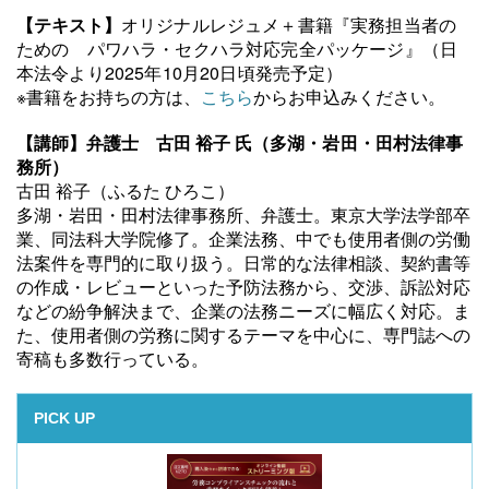
【テキスト】
オリジナルレジュメ
＋
書籍『実務担当者の
ための パワハラ・セクハラ対応完全パッケージ』
（日
本法令より2025年10月20日頃発売予定）
※書籍をお持ちの方は、
こちら
からお申込みください。
【講師】
弁護士 古田 裕子
氏（
多湖・岩田・田村法律事
務所
）
古田 裕子（ふるた ひろこ）
多湖・岩田・田村法律事務所、弁護士。東京大学法学部卒
業、同法科大学院修了。企業法務、中でも使用者側の労働
法案件を専門的に取り扱う。日常的な法律相談、契約書等
の作成・レビューといった予防法務から、交渉、訴訟対応
などの紛争解決まで、企業の法務ニーズに幅広く対応。ま
た、使用者側の労務に関するテーマを中心に、専門誌への
寄稿も多数行っている。
PICK UP