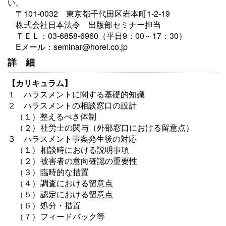
い。
〒101-0032 東京都千代田区岩本町1-2-19
株式会社日本法令 出版部セミナー担当
ＴＥＬ：03-6858-6960（平日9：00～17：30）
Eメール：seminar@horei.co.jp
詳細
【カリキュラム】
１ ハラスメントに関する基礎的知識
２ ハラスメントの相談窓口の設計
（１）整えるべき体制
（２）
社労士の関与（外部窓口における留意点）
３ ハラスメント事案発生後の対応
（１）
相談時における説明事項
（２）
被害者の意向確認の重要性
（３）
臨時的な措置
（４）
調査における留意点
（５）
認定における留意点
（６）
処分・措置
（７）
フィードバック等