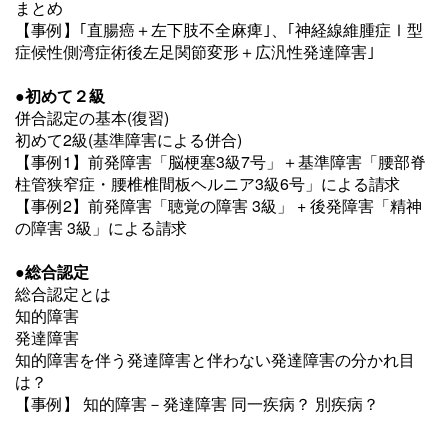
まとめ
【事例】｢直腸癌＋左下肢不全麻痺｣、｢神経線維腫症Ⅰ型
症候性側湾症術後左足関節変形＋広汎性発達障害｣
●
初めて２級
併合認定の基本(復習)
初めて2級(基準障害による併合)
【事例1】前発障害「脳梗塞3級7号」＋基準障害「腰部脊
柱管狭窄症・腰椎椎間板ヘルニア3級6号」による請求
【事例2】前発障害「聴覚の障害 3級」 + 後発障害「精神
の障害 3級」による請求
●
総合認定
総合認定とは
知的障害
発達障害
知的障害を伴う発達障害と伴わない発達障害の分かれ目
は？
【事例】 知的障害－発達障害 同一疾病？ 別疾病？