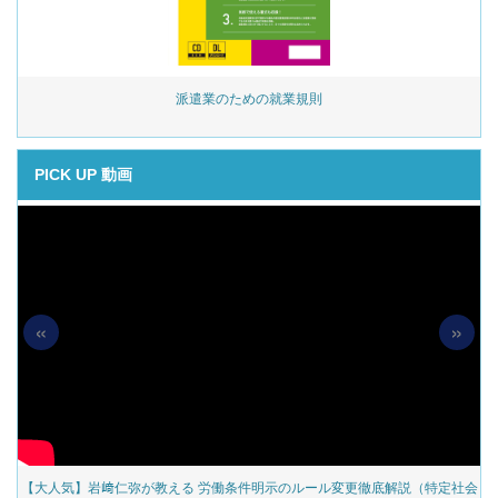
始
派遣業のための就業規則
PICK UP 動画
«
»
の
【大人気】岩﨑仁弥が教える 労働条件明示のルール変更徹底解説（特定社会