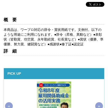
概要
本商品は、ワープロ対応の辞令・賞状用紙です。文例付。以下の
ような用途にご利用になれます。●辞令（昇格、異動など）●表彰
状（皆勤賞、功労賞、永年勤続賞、社長賞など）●賞状（優勝、準
優勝、努力賞、健闘賞など）●感謝状●修了証●認定証
詳細
PICK UP
«
»