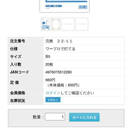
注文番号
労務 ２２-１１
仕様
ワープロで打てる
サイズ
B5
入り数
20枚
JANコード
4976075512280
660円
定 価
（本体価格：600円）
会員価格
ログイン
してご確認ください
在庫状況
在庫あり
数量：
カートに入れる