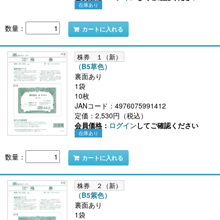
在庫あり
数量：
カートに入れる
株券 １（新）
（B5草色）
裏面あり
1袋
10枚
JANコード：4976075991412
定価：2,530円（税込）
会員価格：
ログイン
してご確認ください
在庫あり
数量：
カートに入れる
株券 ２（新）
（B5紫色）
裏面あり
1袋