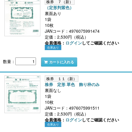
株券 ７（新）
（定形判紫色）
裏面あり
1袋
10枚
JANコード：4976075991474
定価：2,530円（税込）
会員価格：
ログイン
してご確認ください
在庫あり
数量：
カートに入れる
株券 １１（新）
株券 定形 草色 飾り枠のみ
裏面なし
1袋
10枚
JANコード：4976075991511
定価：2,530円（税込）
会員価格：
ログイン
してご確認ください
在庫あり