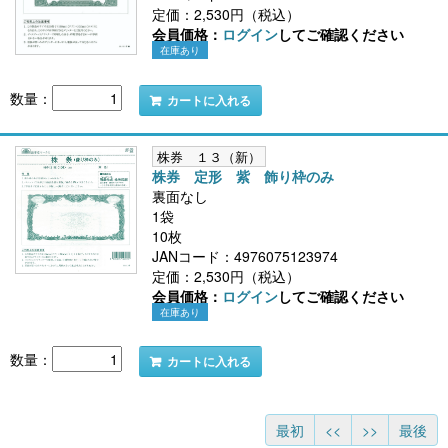
定価：2,530円（税込）
会員価格：
ログイン
してご確認ください
在庫あり
数量：
カートに入れる
株券 １３（新）
株券 定形 紫 飾り枠のみ
裏面なし
1袋
10枚
JANコード：4976075123974
定価：2,530円（税込）
会員価格：
ログイン
してご確認ください
在庫あり
数量：
カートに入れる
最初
<<
>>
最後