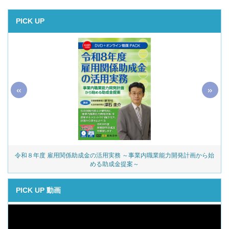
PICK UP
«
»
令和８年度 雇用関係助成金の活用実務 ～事業内職業能力開発計画から始
める助成金提案～
PICK UP 動画