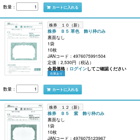
数量：
カートに入れる
株券 １０（新）
株券 Ｂ５ 草色 飾り枠のみ
裏面なし
1袋
10枚
JANコード：4976075991504
定価：2,530円（税込）
会員価格：
ログイン
してご確認ください
在庫あり
数量：
カートに入れる
株券 １２（新）
株券 Ｂ５ 紫 飾り枠のみ
裏面なし
1袋
10枚
JANコード：4976075123967