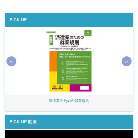
PICK UP
«
»
始
派遣業のための就業規則
PICK UP 動画