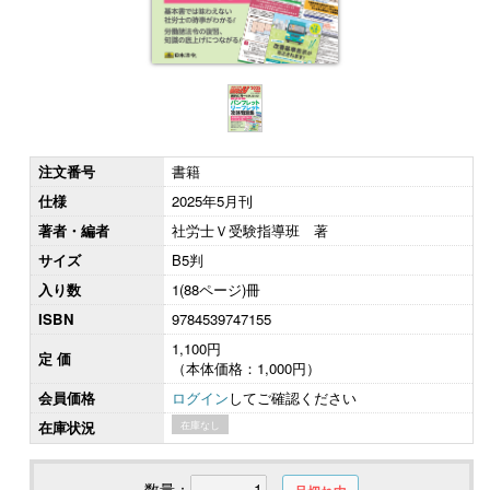
注文番号
書籍
仕様
2025年5月刊
著者・編者
社労士Ｖ受験指導班 著
サイズ
B5判
入り数
1(88ページ)冊
ISBN
9784539747155
1,100円
定 価
（本体価格：1,000円）
会員価格
ログイン
してご確認ください
在庫状況
在庫なし
数量：