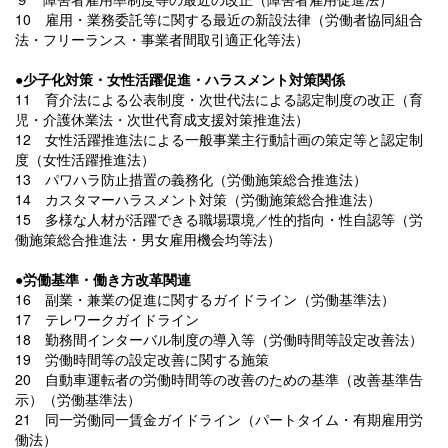
10 雇用・業務委託等に関する最近の新設法律（労働者協同組合
法・フリーランス・事業者間取引適正化等法）
●少子化対策・女性活躍促進・ハラスメント対策関係
11 育介法による公表制度・次世代法による認定制度の改正（育
児・介護休業法・次世代育成支援対策推進法）
12 女性活躍推進法による一般事業主行動計画の策定等と認定制
度（女性活躍推進法）
13 パワハラ防止措置の義務化（労働施策総合推進法）
14 カスタマーハラスメント対策（労働施策総合推進法）
15 多様な人材が活躍できる職場環境／性的指向・性自認等（労
働施策総合推進法・男女雇用機会均等法）
●労働基準・働き方改革関連
16 副業・兼業の促進に関するガイドライン（労働基準法）
17 テレワークガイドライン
18 勤務間インターバル制度の導入等（労働時間等設定改善法）
19 労働時間等の設定改善に関する施策
20 自動車運転者の労働時間等の改善のための基準（改善基準告
示）（労働基準法）
21 同一労働同一賃金ガイドライン（パートタイム・有期雇用労
働法）