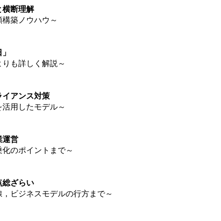
と横断理解
頼構築ノウハウ～
日」
よりも詳しく解説～
ライアンス対策
を活用したモデル～
業運営
乗化のポイントまで～
点総ざらい
線，ビジネスモデルの行方まで～