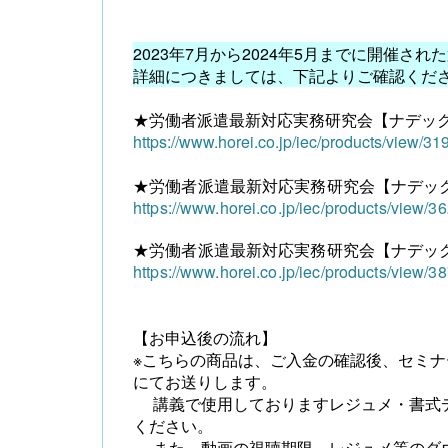
2023年7月から2024年5月までに開催
詳細につきましては、下記よりご確認くだ
★労働者派遣最新対応実務研究会【ナデック
【大注目】令和６年度 介護事業所の処遇改善加
https://www.horei.co.jp/iec/products/view/31
算・補助金の実務（介護人材コンサルタント
栗原知女）
★労働者派遣最新対応実務研究会【ナデック
https://www.horei.co.jp/iec/products/view/3
★労働者派遣最新対応実務研究会【ナデック
https://www.horei.co.jp/iec/products/view/3
【お申込後の流れ】
※
こちらの商品は、
ご入金の確認後、セミナ
にてお送りします。
講義で使用しておりますレジュメ・書式
ください。
また、動画の視聴期限、レジュメ等のダウ