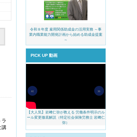
務・安全衛生コ
令和８年度 雇用関係助成金の活用実務 ～事
派遣業
ェック
業内職業能力開発計画から始める助成金提案
～
PICK UP 動画
«
»
【大人気】岩﨑仁弥が教える 労働条件明示のル
【無料配信】人
料アップをかな
ール変更徹底解説（特定社会保険労務士 岩﨑仁
べき 越境リモー
トラ
のご案内
弥）
ェブ
な講