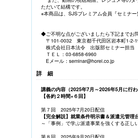
ただいて結構です。
※本商品は、SJSプレミアム会員『セミナ
◆ご不明な点がございましたら下記までお
〒101-0032 東京都千代田区岩本町1-2-1
株式会社日本法令 出版部セミナー担当
ＴＥＬ：03-6858-
6960
Eメール：seminar@horei.co.jp
詳細
講義の内容（
2025年7月～2026年5月
【各約２時間×６回】
第７回 2025年7月20日配信
【完全解説】就業条件明示書＆派遣元管理
～「事例」で学ぶ派遣事業を強くする正し
第８回 2025年9月20日配信