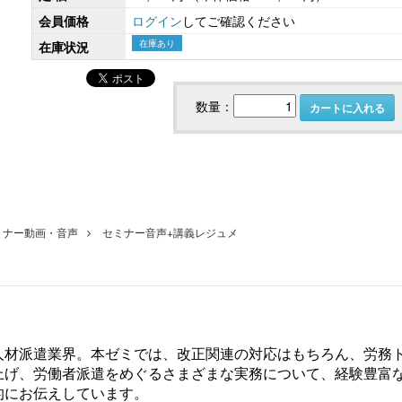
会員価格
ログイン
してご確認ください
在庫あり
在庫状況
こども性暴力防止法（日本版DBS）対応実務
社会保険労務士のための 労
書式集
ンプライアンス・チ
数量：
カートに入れる
ミナー動画・音声
セミナー音声+講義レジュメ
【大注目】令和６年度 介護事業所の処遇改善加
【採用ゼミ】士業のための顧問
算・補助金の実務（介護人材コンサルタント
材派遣業界。本ゼミでは、改正関連の対応はもちろん、労務
える採用支援コンサル講座
栗原知女）
上げ、労働者派遣をめぐるさまざまな実務について、経験豊富
的にお伝えしています。