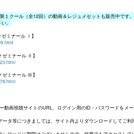
された第１クール（全12回）の動画＆レジュメセットも販売中です
さい。
ゼミナール Ⅰ】
99.html
ゼミナール Ⅱ】
623.html
ゼミナール Ⅲ】
878.html
ー動画視聴サイトのURL、ログイン用のID・パスワードをメー
データ等につきましては、サイト内よりダウンロードしてご利
ンロードに期限はございませんので、何度でもアクセスして