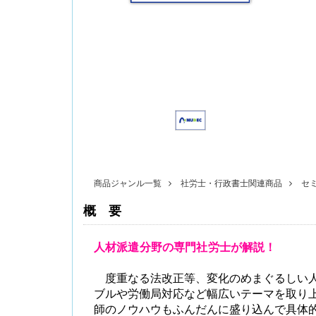
〔改訂版〕Excelでできる 産前産後休業・育
児休業《簡単》管理
商品ジャンル一覧
社労士・行政書士関連商品
セ
概要
人材派遣分野の専門社労士が解説！
無料配信】技能実習廃止・新制度移行、特定技
能２号の対象拡大･･･ 改正対応＆社労士のコンサ
度重なる法改正等、変化のめまぐるしい人
ル 外国人雇用実務研究会【橋本ゼミ】第3ク
ブルや労働局対応など幅広いテーマを取り
ール の見どころ
師のノウハウもふんだんに盛り込んで具体