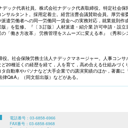
人ナデック代表社員。株式会社ナデック代表取締役。特定社会保
コンサルタント。採用定着士。経営法曹会議賛助会員。厚労省
や派遣労働者への同一労働同一賃金への実務対応，就業規則作
業版」を監修。『〔３訂版〕人材派遣・紹介業 許可申請・設立
業の「働き方改革」 労務管理をスムーズに変える本』（秀和シ
取締役。社会保険労務士法人ナデックマネージャー。人事コンサ
ど20種近くの経歴を経て，人を育て，高め合える仕組みづく
ヨタ自動車やパソナなど大手企業での講演実績のほか，著書に
法律Q&A』（同文舘出版）などがある。
電話番号：03-6858-6966
FAX番号：03-6858-6968