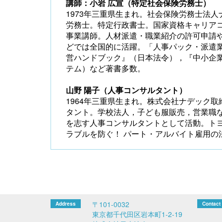
講師：小岩 広宣（特定社会保険労務士）
1973年三重県生まれ。社会保険労務士法
労務士。特定行政書士。国家資格キャリア
事業講師。人材派遣・職業紹介の許可申請
どでは全国的に活躍。「人事パック・派遣
営ハンドブック』（日本法令），『中小企
テム）など著書多数。
山野 陽子（人事コンサルタント）
1964年三重県生まれ。株式会社ナデック
タント。学校法人，子ども服販売，営業職な
を志す人事コンサルタントとして活動。ト
ラブルを防ぐ！ パート・アルバイト雇用の
〒101-0032
東京都千代田区岩本町1-2-19