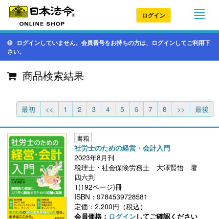
ログイン
ログインしていません。会員番号をお持ちの方は、ログインしてご利用下
さい。
商品検索結果
最初
<<
1
2
3
4
5
6
7
8
>>
最後
書籍
社労士のための経営・会計入門
2023年8月刊
税理士・社会保険労務士 大澤賢悟 著
四六判
1(192ページ)冊
ISBN：9784539728581
定価：2,200円（税込）
会員価格：
ログイン
してご確認ください