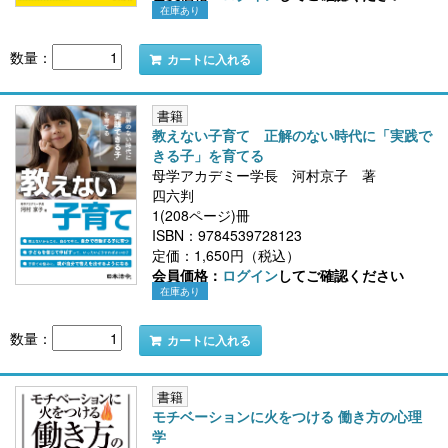
在庫あり
数量：
カートに入れる
書籍
教えない子育て 正解のない時代に「実践で
きる子」を育てる
母学アカデミー学長 河村京子 著
四六判
1(208ページ)冊
ISBN：9784539728123
定価：1,650円（税込）
会員価格：
ログイン
してご確認ください
在庫あり
数量：
カートに入れる
書籍
モチベーションに火をつける 働き方の心理
学