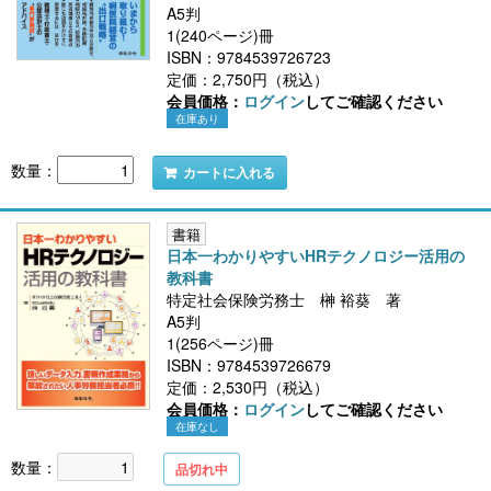
A5判
1(240ページ)冊
ISBN：9784539726723
定価：2,750円（税込）
会員価格：
ログイン
してご確認ください
在庫あり
数量：
カートに入れる
書籍
日本一わかりやすいHRテクノロジー活用の
教科書
特定社会保険労務士 榊 裕葵 著
A5判
1(256ページ)冊
ISBN：9784539726679
定価：2,530円（税込）
会員価格：
ログイン
してご確認ください
在庫なし
数量：
品切れ中