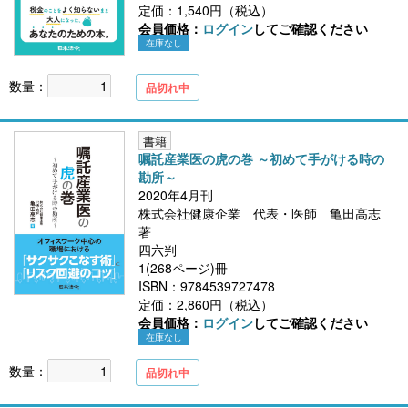
定価：1,540円（税込）
会員価格：
ログイン
してご確認ください
在庫なし
数量：
品切れ中
書籍
嘱託産業医の虎の巻 ～初めて手がける時の
勘所～
2020年4月刊
株式会社健康企業 代表・医師 亀田高志
著
四六判
1(268ページ)冊
ISBN：9784539727478
定価：2,860円（税込）
会員価格：
ログイン
してご確認ください
在庫なし
数量：
品切れ中