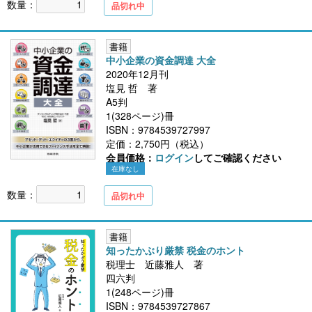
数量：
品切れ中
書籍
中小企業の資金調達 大全
2020年12月刊
塩見 哲 著
A5判
1(328ページ)冊
ISBN：9784539727997
定価：2,750円（税込）
会員価格：
ログイン
してご確認ください
在庫なし
数量：
品切れ中
書籍
知ったかぶり厳禁 税金のホント
税理士 近藤雅人 著
四六判
1(248ページ)冊
ISBN：9784539727867