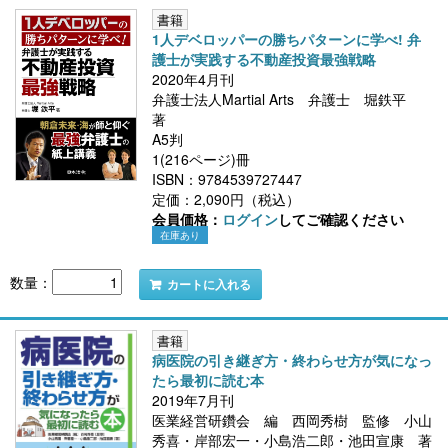
書籍
1人デベロッパーの勝ちパターンに学べ! 弁
護士が実践する不動産投資最強戦略
2020年4月刊
弁護士法人Martial Arts 弁護士 堀鉄平
著
A5判
1(216ページ)冊
ISBN：9784539727447
定価：2,090円（税込）
会員価格：
ログイン
してご確認ください
在庫あり
数量：
カートに入れる
書籍
病医院の引き継ぎ方・終わらせ方が気になっ
たら最初に読む本
2019年7月刊
医業経営研鑽会 編 西岡秀樹 監修 小山
秀喜・岸部宏一・小島浩二郎・池田宣康 著