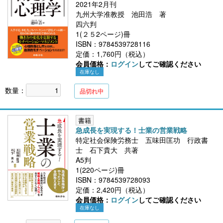
2021年2月刊
九州大学准教授 池田浩 著
四六判
1(２５2ページ)冊
ISBN：9784539728116
定価：1,760円（税込）
会員価格：
ログイン
してご確認ください
在庫なし
数量：
品切れ中
書籍
急成長を実現する！士業の営業戦略
特定社会保険労務士 五味田匡功 行政書
士 石下貴大 共著
A5判
1(220ページ)冊
ISBN：9784539728093
定価：2,420円（税込）
会員価格：
ログイン
してご確認ください
在庫なし