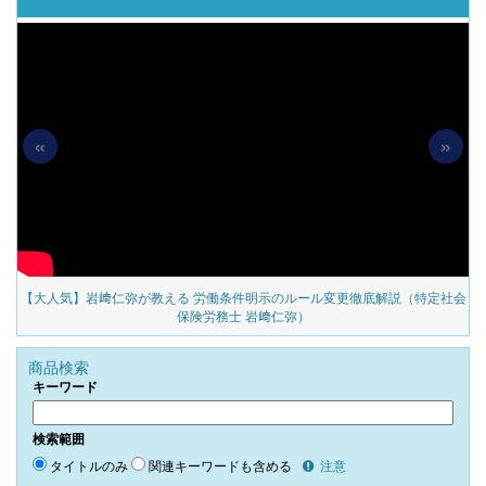
«
»
の
【大人気】岩﨑仁弥が教える 労働条件明示のルール変更徹底解説（特定社会
保険労務士 岩﨑仁弥）
商品検索
キーワード
検索範囲
タイトルのみ
関連キーワードも含める
注意