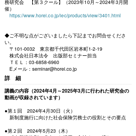
務研究会
【
第３クール
】
（2023年10月～2024年3月開
催）
https://www.horei.co.jp/iec/products/view/3401.html
◆ご不明な点がございましたら下記までお問合せくださ
い。
〒101-0032 東京都千代田区岩本町1-2-19
株式会社日本法令 出版部セミナー担当
ＴＥＬ：03-6858-6960
Eメール：seminar@horei.co.jp
詳細
講義の内容（
2024年4
月
～2025年3月に行われた研究会の
動画が収録されています）
●第１回 2024年4月30日（火）
新制度施行に向けた社会保険労務士の役割とその要点
●第２回
2024年5月23（木）