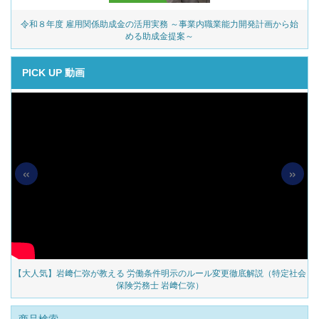
令和８年度 雇用関係助成金の活用実務 ～事業内職業能力開発計画から始
める助成金提案～
PICK UP 動画
«
»
の
【大人気】岩﨑仁弥が教える 労働条件明示のルール変更徹底解説（特定社会
保険労務士 岩﨑仁弥）
商品検索