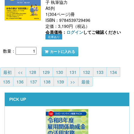
子 執筆協力
A5判
1(304ページ)冊
ISBN：9784539729496
定価：3,190円（税込）
会員価格：
ログイン
してご確認ください
在庫あり
数量：
カートに入れる
最初
<<
128
129
130
131
132
133
134
135
136
137
138
139
>>
最後
PICK UP