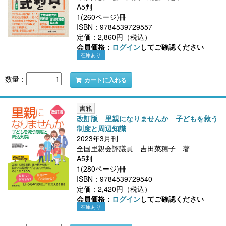
A5判
1(260ページ)冊
ISBN：9784539729557
定価：2,860円（税込）
会員価格：
ログイン
してご確認ください
在庫あり
数量：
カートに入れる
書籍
改訂版 里親になりませんか 子どもを救う
制度と周辺知識
2023年3月刊
全国里親会評議員 吉田菜穂子 著
A5判
1(280ページ)冊
ISBN：9784539729540
定価：2,420円（税込）
会員価格：
ログイン
してご確認ください
在庫あり