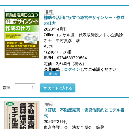
書籍
補助金活用に役立つ経営デザインシート作成
の仕方
2023年4月刊
Officeコンサル鷹 代表取締役／中小企業診
断士 中村貴彦 著
A5判
1(248ページ)冊
ISBN：9784539729564
定価：2,640円（税込）
会員価格：
ログイン
してご確認ください
在庫あり
数量：
カートに入れる
書籍
３訂版 不動産売買・賃貸借契約とモデル書
式
2023年2月刊
東京弁護士会 法友全期会 編著