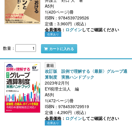
弁護士 野口 大 著
A5判
1(420ページ)冊
ISBN：9784539729526
定価：3,960円（税込）
会員価格：
ログイン
してご確認ください
在庫あり
数量：
カートに入れる
書籍
改訂版 設例で理解する〈最新〉グループ通
算制度 実務ハンドブック
2023年2月刊
EY税理士法人 編
A5判
1(472ページ)冊
ISBN：9784539729519
定価：4,290円（税込）
会員価格：
ログイン
してご確認ください
在庫あり