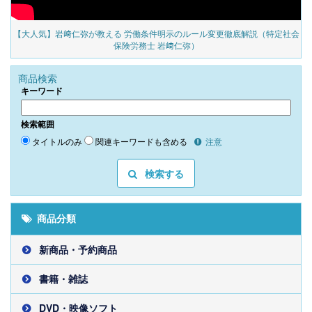
の
【大人気】岩﨑仁弥が教える 労働条件明示のルール変更徹底解説（特定社会
保険労務士 岩﨑仁弥）
商品検索
キーワード
検索範囲
タイトルのみ
関連キーワードも含める
注意
検索する
商品分類
新商品・予約商品
書籍・雑誌
DVD・映像ソフト