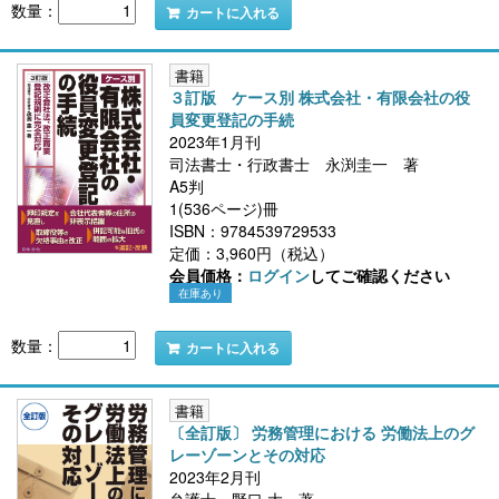
数量：
カートに入れる
書籍
３訂版 ケース別 株式会社・有限会社の役
員変更登記の手続
2023年1月刊
司法書士・行政書士 永渕圭一 著
A5判
1(536ページ)冊
ISBN：9784539729533
定価：3,960円（税込）
会員価格：
ログイン
してご確認ください
在庫あり
数量：
カートに入れる
書籍
〔全訂版〕 労務管理における 労働法上のグ
レーゾーンとその対応
2023年2月刊