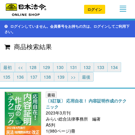
ログイン
ログインしていません。会員番号をお持ちの方は、ログインしてご利用下
さい。
商品検索結果
最初
<<
128
129
130
131
132
133
134
135
136
137
138
139
>>
最後
書籍
〔3訂版〕 応用自在！ 内容証明作成のテク
ニック
2023年3月刊
みらい総合法律事務所 編著
A5判
1(980ページ)冊