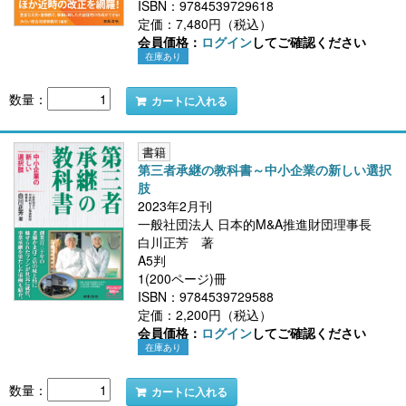
ISBN：9784539729618
定価：7,480円（税込）
会員価格：
ログイン
してご確認ください
在庫あり
数量：
カートに入れる
書籍
第三者承継の教科書～中小企業の新しい選択
肢
2023年2月刊
一般社団法人 日本的M&A推進財団理事長
白川正芳 著
A5判
1(200ページ)冊
ISBN：9784539729588
定価：2,200円（税込）
会員価格：
ログイン
してご確認ください
在庫あり
数量：
カートに入れる