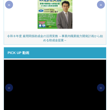
«
»
令和８年度 雇用関係助成金の活用実務 ～事業内職業能力開発計画から始
める助成金提案～
PICK UP 動画
«
»