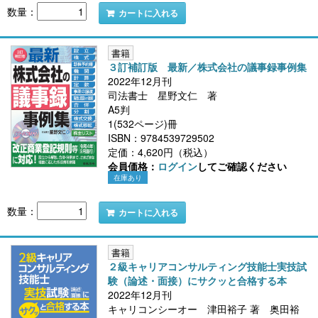
数量：
カートに入れる
書籍
３訂補訂版 最新／株式会社の議事録事例集
2022年12月刊
司法書士 星野文仁 著
A5判
1(532ページ)冊
ISBN：9784539729502
定価：4,620円（税込）
会員価格：
ログイン
してご確認ください
在庫あり
数量：
カートに入れる
書籍
２級キャリアコンサルティング技能士実技試
験（論述・面接）にサクッと合格する本
2022年12月刊
キャリコンシーオー 津田裕子 著 奥田裕