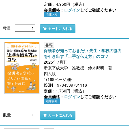
定価：4,950円（税込）
会員価格：
ログイン
してご確認ください
在庫あり
数量：
カートに入れる
書籍
保護者が知っておきたい 先生・学校の協力
を引き出す「上手な伝え方」のコツ
2025年7月刊
帝京平成大学 准教授 鈴木邦明 著
四六版
1(168ページ)冊
ISBN：9784539731116
定価：1,760円（税込）
会員価格：
ログイン
してご確認ください
在庫あり
数量：
カートに入れる