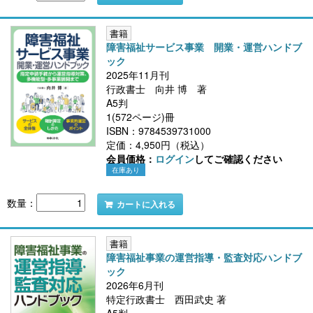
書籍
障害福祉サービス事業 開業・運営ハンドブ
ック
2025年11月刊
行政書士 向井 博 著
A5判
1(572ページ)冊
ISBN：9784539731000
定価：4,950円（税込）
会員価格：
ログイン
してご確認ください
在庫あり
数量：
カートに入れる
書籍
障害福祉事業の運営指導・監査対応ハンドブ
ック
2026年6月刊
特定行政書士 西田武史 著