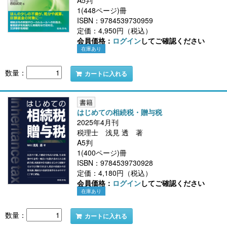
A5判
1(448ページ)冊
ISBN：9784539730959
定価：4,950円（税込）
会員価格：
ログイン
してご確認ください
在庫あり
数量：
カートに入れる
書籍
はじめての相続税・贈与税
2025年4月刊
税理士 浅見 透 著
A5判
1(400ページ)冊
ISBN：9784539730928
定価：4,180円（税込）
会員価格：
ログイン
してご確認ください
在庫あり
数量：
カートに入れる