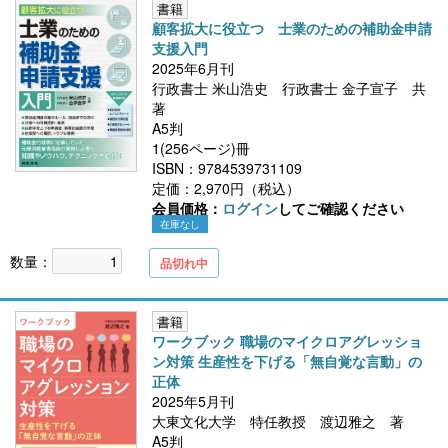
書籍
顧客拡大に役立つ 士業のための補助金申請
支援入門
2025年6月刊
行政書士 米山浩史 行政書士 金子宣子 共
著
A5判
1(256ページ)冊
ISBN：9784539731109
定価：2,970円（税込）
会員価格：
ログイン
してご確認ください
在庫なし
数量：
品切れ中
書籍
ワークブック 職場のマイクロアグレッショ
ン対策 生産性を下げる「無自覚な言動」の
正体
2025年5月刊
大東文化大学 特任教授 渡辺雅之 著
A5判