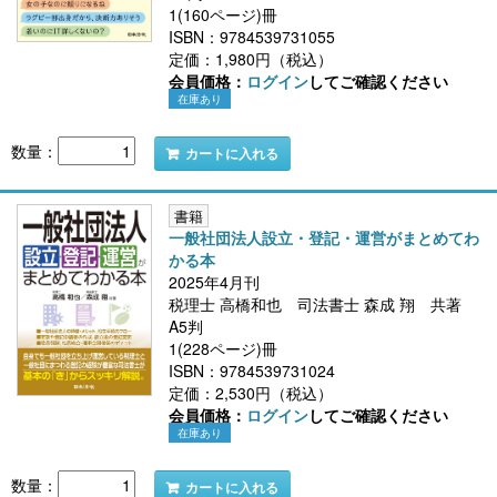
1(160ページ)冊
ISBN：9784539731055
定価：1,980円（税込）
会員価格：
ログイン
してご確認ください
在庫あり
数量：
カートに入れる
書籍
一般社団法人設立・登記・運営がまとめてわ
かる本
2025年4月刊
税理士 高橋和也 司法書士 森成 翔 共著
A5判
1(228ページ)冊
ISBN：9784539731024
定価：2,530円（税込）
会員価格：
ログイン
してご確認ください
在庫あり
数量：
カートに入れる