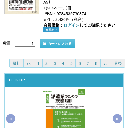
A5判
1(204ページ)冊
ISBN：9784539730874
定価：2,420円（税込）
会員価格：
ログイン
してご確認ください
在庫あり
数量：
カートに入れる
最初
<<
1
2
3
4
5
6
7
8
>>
最後
PICK UP
«
»