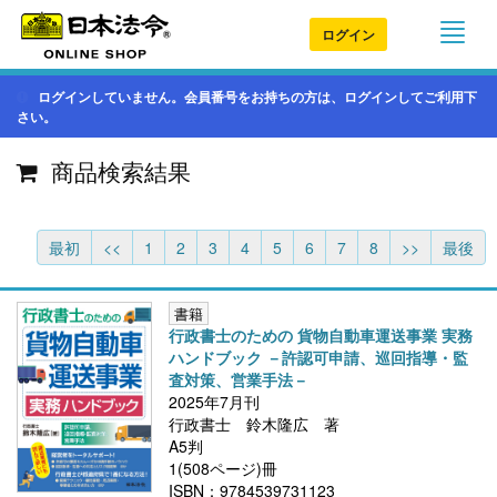
ログイン
ログインしていません。会員番号をお持ちの方は、ログインしてご利用下
さい。
商品検索結果
最初
<<
1
2
3
4
5
6
7
8
>>
最後
書籍
行政書士のための 貨物自動車運送事業 実務
ハンドブック －許認可申請、巡回指導・監
査対策、営業手法－
2025年7月刊
行政書士 鈴木隆広 著
A5判
1(508ページ)冊
ISBN：9784539731123