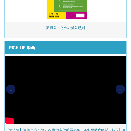
始
派遣業のための就業規則
PICK UP 動画
«
»
の
【大人気】岩﨑仁弥が教える 労働条件明示のルール変更徹底解説（特定社会