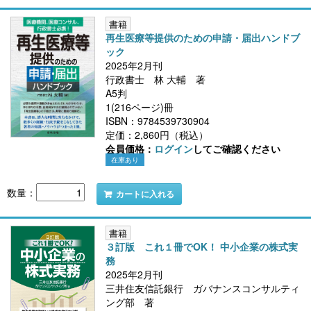
書籍
再生医療等提供のための申請・届出ハンドブ
ック
2025年2月刊
行政書士 林 大輔 著
A5判
1(216ページ)冊
ISBN：9784539730904
定価：2,860円（税込）
会員価格：
ログイン
してご確認ください
在庫あり
数量：
カートに入れる
書籍
３訂版 これ１冊でOK！ 中小企業の株式実
務
2025年2月刊
三井住友信託銀行 ガバナンスコンサルティ
ング部 著